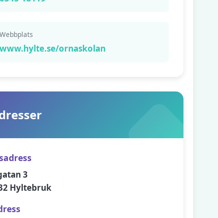
Webbplats
www.hylte.se/ornaskolan
dresser
sadress
gatan 3
32 Hyltebruk
dress