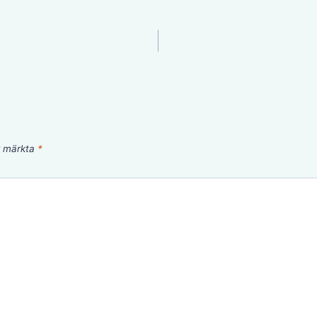
är märkta
*