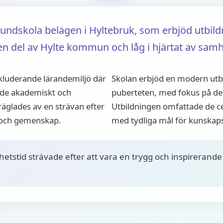
dskola belägen i Hyltebruk, som erbjöd utbildni
n del av Hylte kommun och låg i hjärtat av samhä
kluderande lärandemiljö där
Skolan erbjöd en modern utb
åde akademiskt och
puberteten, med fokus på de 
äglades av en strävan efter
Utbildningen omfattade de c
e och gemenskap.
med tydliga mål för kunskaps
tstid strävade efter att vara en trygg och inspirerande