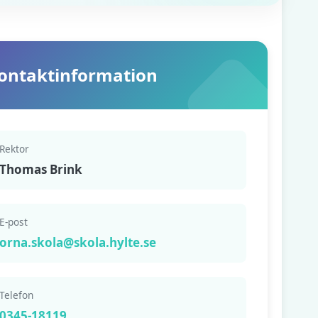
ontaktinformation
Rektor
Thomas Brink
E-post
orna.skola@skola.hylte.se
Telefon
0345-18119