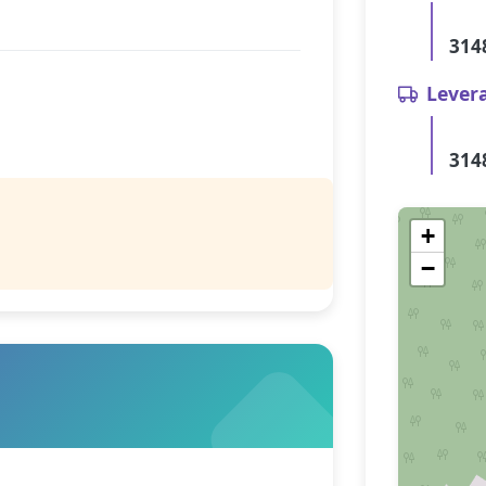
314
Lever
314
+
−