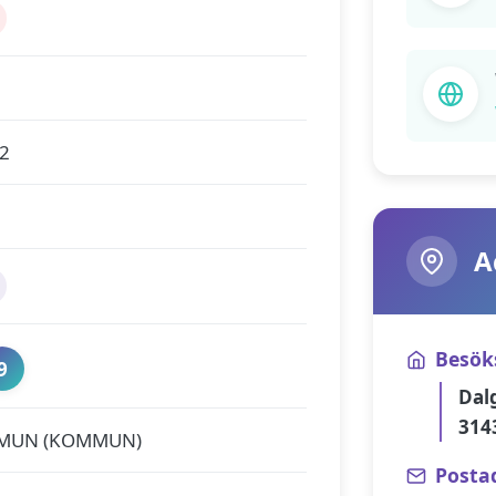
 2
A
Besök
9
Dal
314
MUN (KOMMUN)
Posta