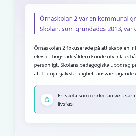
Örnaskolan 2 var en kommunal grun
Skolan, som grundades 2013, var e
Örnaskolan 2 fokuserade på att skapa en in
elever i högstadieåldern kunde utvecklas b
personligt. Skolans pedagogiska uppdrag pr
att främja självständighet, ansvarstagand
En skola som under sin verksamhe
livsfas.