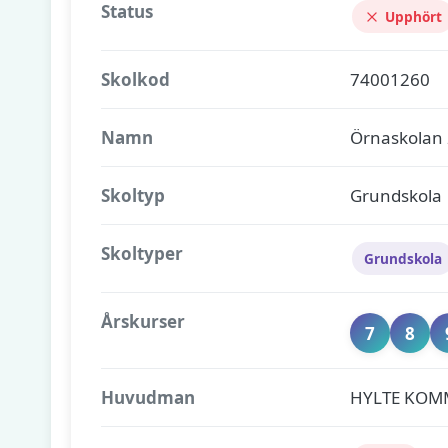
Status
Upphört
Skolkod
74001260
Namn
Örnaskolan
Skoltyp
Grundskola
Skoltyper
Grundskola
Årskurser
7
8
Huvudman
HYLTE KOM