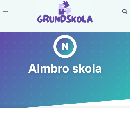
Skip
to
content
Almbro skola