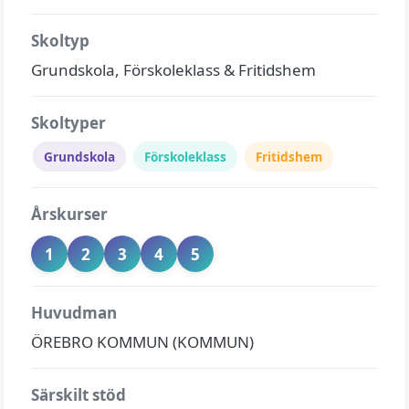
Skoltyp
Grundskola, Förskoleklass & Fritidshem
Skoltyper
Grundskola
Förskoleklass
Fritidshem
Årskurser
1
2
3
4
5
Huvudman
ÖREBRO KOMMUN (KOMMUN)
Särskilt stöd