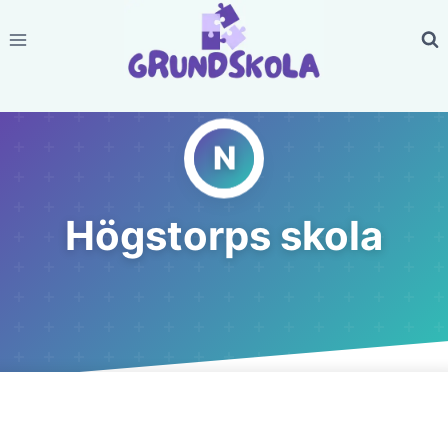
Skip
to
content
Högstorps skola