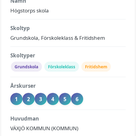
Namn
Högstorps skola
Skoltyp
Grundskola, Förskoleklass & Fritidshem
Skoltyper
Grundskola
Förskoleklass
Fritidshem
Årskurser
1
2
3
4
5
6
Huvudman
VÄXJÖ KOMMUN (KOMMUN)