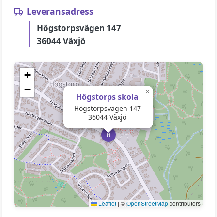
Leveransadress
Högstorpsvägen 147
36044 Växjö
+
−
×
Högstorps skola
Högstorpsvägen 147
36044 Växjö
H
Leaflet
|
©
OpenStreetMap
contributors