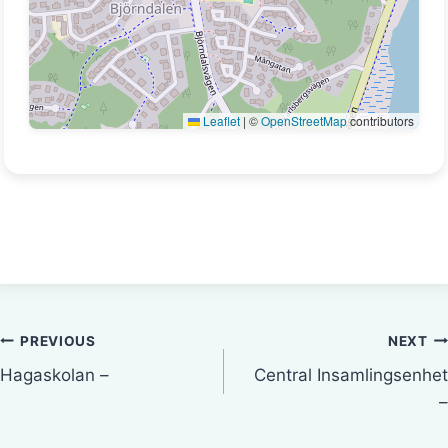
Leaflet
|
©
OpenStreetMap
contributors
Inläggsnavigering
PREVIOUS
NEXT
Hagaskolan –
Central Insamlingsenhet
–