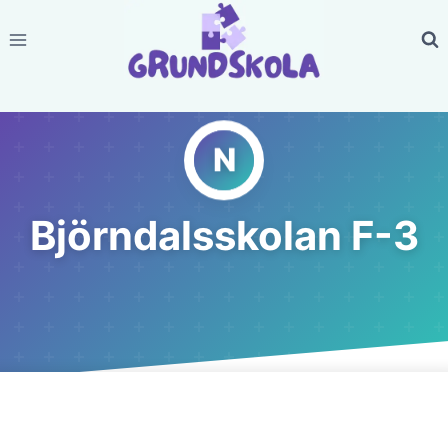
Skip
to
content
Björndalsskolan F-3