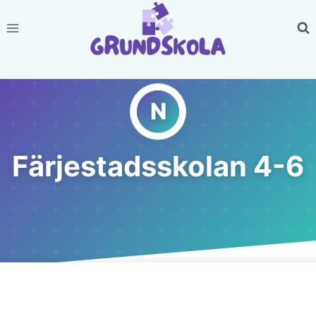
Skip
to
content
Färjestadsskolan 4-6