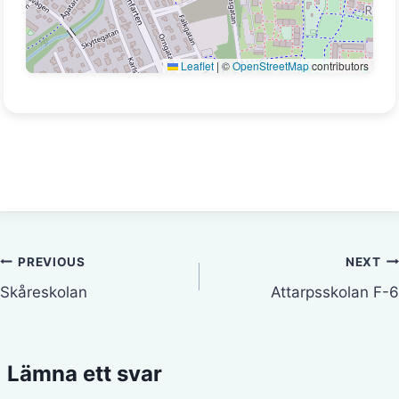
Leaflet
|
©
OpenStreetMap
contributors
Inläggsnavigering
PREVIOUS
NEXT
Skåreskolan
Attarpsskolan F-6
Lämna ett svar