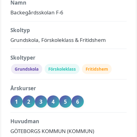
Namn
Backegårdsskolan F-6
Skoltyp
Grundskola, Förskoleklass & Fritidshem
Skoltyper
Grundskola
Förskoleklass
Fritidshem
Årskurser
1
2
3
4
5
6
Huvudman
GÖTEBORGS KOMMUN (KOMMUN)