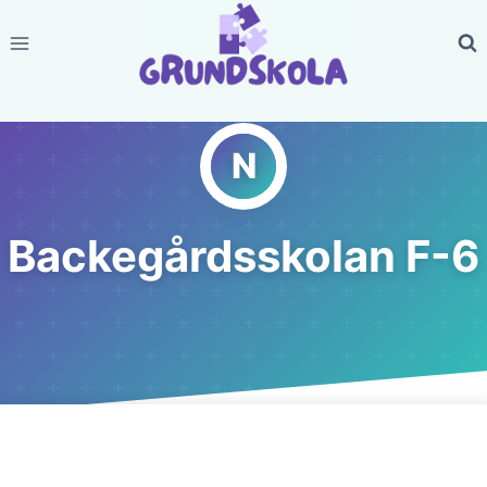
Skip
to
content
Backegårdsskolan F-6