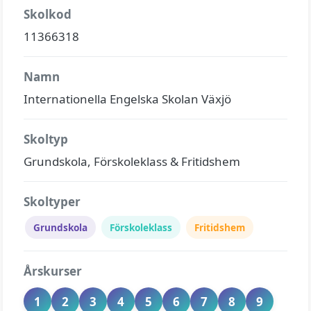
Skolkod
11366318
Namn
Internationella Engelska Skolan Växjö
Skoltyp
Grundskola, Förskoleklass & Fritidshem
Skoltyper
Grundskola
Förskoleklass
Fritidshem
Årskurser
1
2
3
4
5
6
7
8
9