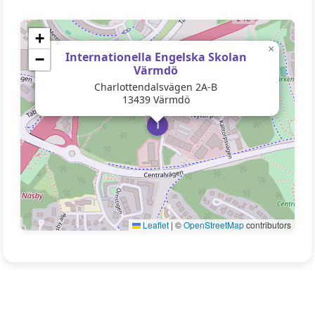
+
×
Internationella Engelska Skolan
−
Värmdö
Charlottendalsvägen 2A-B
13439 Värmdö
I
Leaflet
|
©
OpenStreetMap
contributors