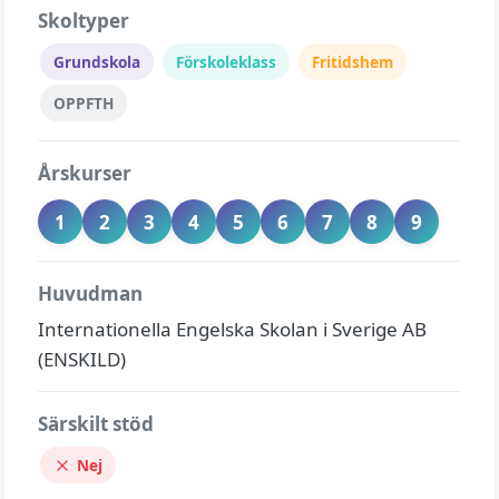
Skoltyper
Grundskola
Förskoleklass
Fritidshem
OPPFTH
Årskurser
1
2
3
4
5
6
7
8
9
Huvudman
Internationella Engelska Skolan i Sverige AB
(ENSKILD)
Särskilt stöd
Nej