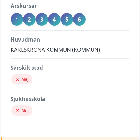
Årskurser
1
2
3
4
5
6
Huvudman
KARLSKRONA KOMMUN (KOMMUN)
Särskilt stöd
Nej
Sjukhusskola
Nej