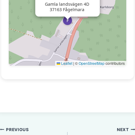
Gamla landsvägen 4D
37163 Fågelmara
F
Leaflet
|
©
OpenStreetMap
contributors
Inläggsnavigering
PREVIOUS
NEXT