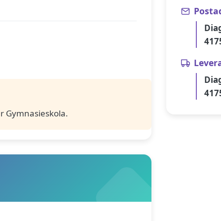
Posta
Dia
417
Lever
Dia
417
r Gymnasieskola.