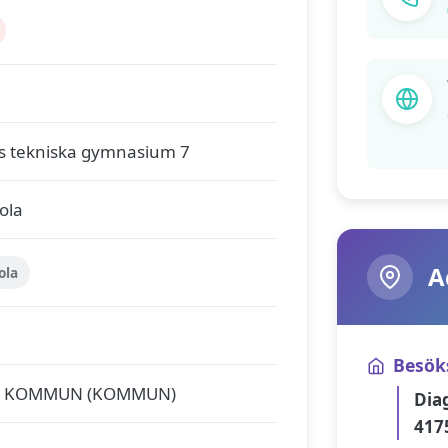
s tekniska gymnasium 7
ola
A
ola
Besök
S KOMMUN (KOMMUN)
Dia
417