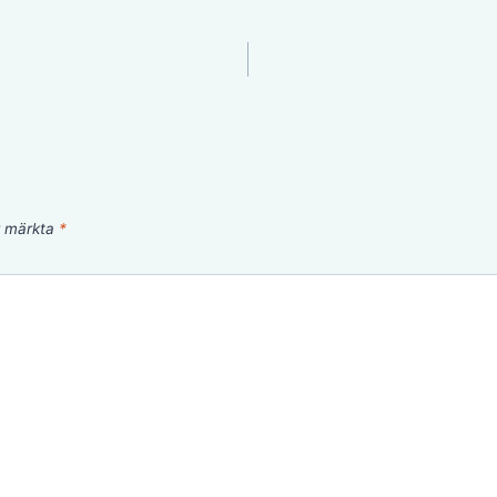
är märkta
*