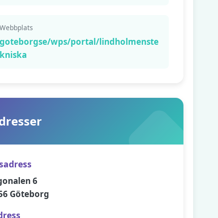
Webbplats
goteborgse/wps/portal/lindholmenste
kniska
dresser
sadress
gonalen 6
56 Göteborg
dress