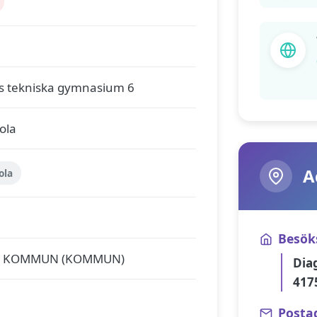
s tekniska gymnasium 6
ola
A
ola
Besök
S KOMMUN (KOMMUN)
Dia
417
Posta