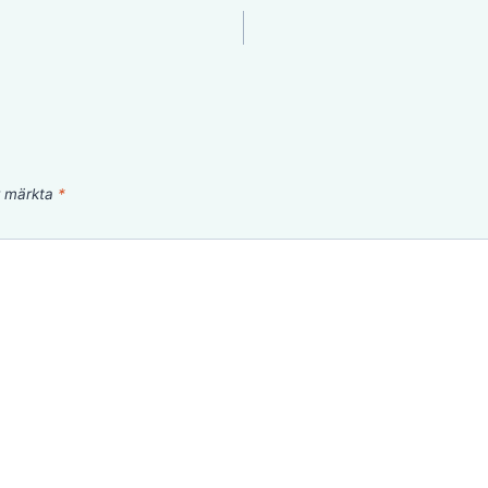
är märkta
*