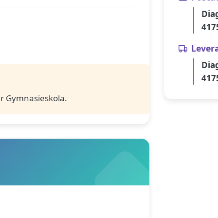
Dia
417
Lever
Dia
417
r Gymnasieskola.