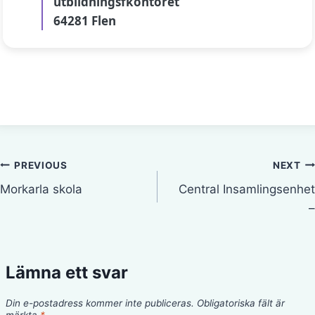
utbildningsfkontoret
64281 Flen
Inläggsnavigering
PREVIOUS
NEXT
Morkarla skola
Central Insamlingsenhet
–
Lämna ett svar
Din e-postadress kommer inte publiceras.
Obligatoriska fält är
märkta
*