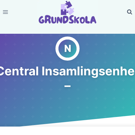
Skip
to
content
Central Insamlingsenhe
–