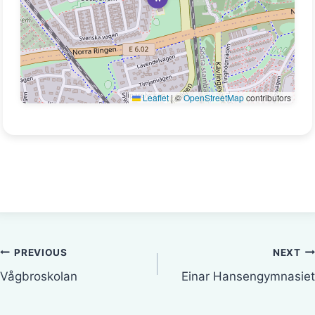
Leaflet
|
©
OpenStreetMap
contributors
Inläggsnavigering
PREVIOUS
NEXT
Vågbroskolan
Einar Hansengymnasiet