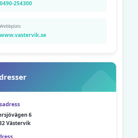
0490-254300
Webbplats
www.vastervik.se
dresser
sadress
ersjövägen 6
32 Västervik
dress