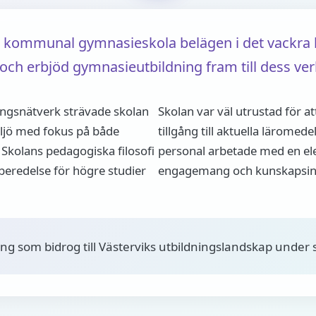
 kommunal gymnasieskola belägen i det vackra 
 och erbjöd gymnasieutbildning fram till dess v
ngsnätverk strävade skolan
Skolan var väl utrustad för 
iljö med fokus på både
tillgång till aktuella lärome
 Skolans pedagogiska filosofi
personal arbetade med en e
beredelse för högre studier
engagemang och kunskapsinhä
ing som bidrog till Västerviks utbildningslandskap under