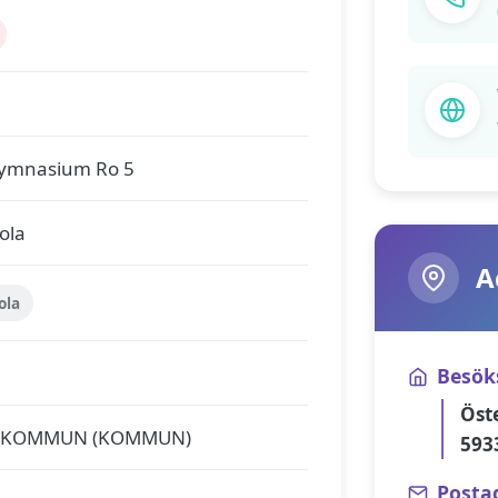
gymnasium Ro 5
ola
A
ola
Besök
Öst
S KOMMUN (KOMMUN)
593
Posta