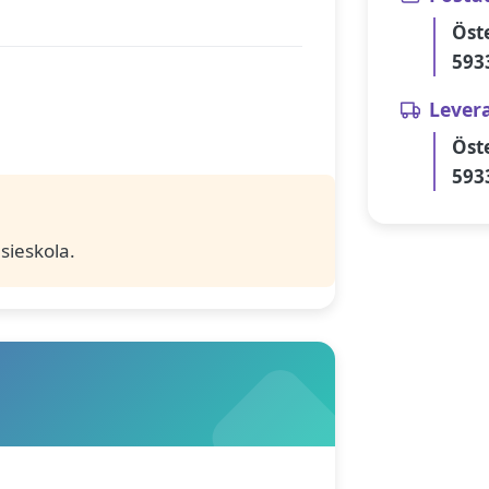
Öst
593
Lever
Öst
593
sieskola.