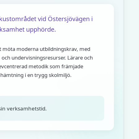
kustområdet vid Östersjövägen i
erksamhet upphörde.
att möta moderna utbildningskrav, med
del och undervisningsresurser. Lärare och
levcentrerad metodik som främjade
mtning i en trygg skolmiljö.
 sin verksamhetstid.