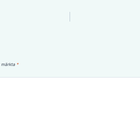
är märkta
*