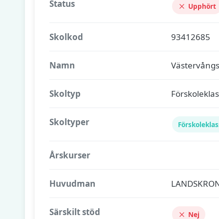
Status
Upphört
Skolkod
93412685
Namn
Västervångs
Skoltyp
Förskoleklas
Skoltyper
Förskoleklas
Årskurser
Huvudman
LANDSKRO
Särskilt stöd
Nej