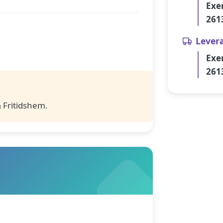
Exe
261
Lever
Exe
261
 Fritidshem.