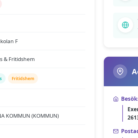
kolan F
s & Fritidshem
A
s
Fritidshem
Besök
Exe
NA KOMMUN (KOMMUN)
261
Posta