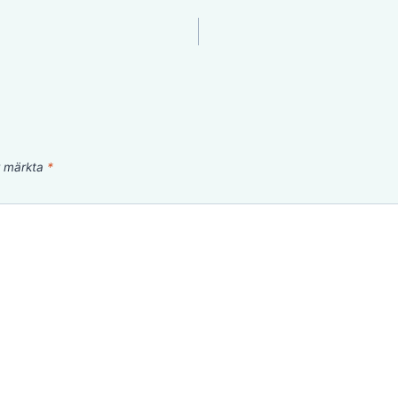
är märkta
*