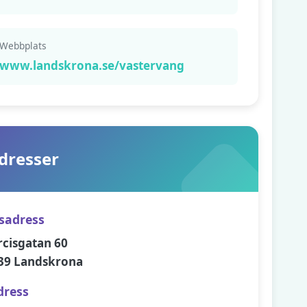
Webbplats
www.landskrona.se/vastervang
dresser
sadress
rcisgatan 60
39 Landskrona
dress