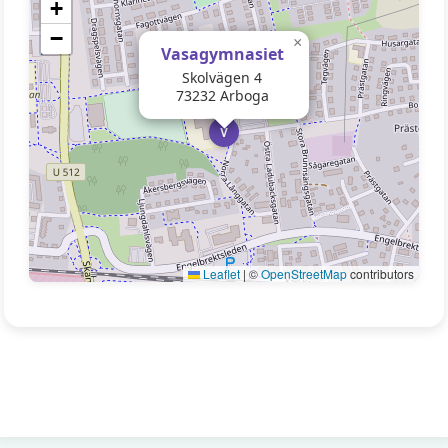
+
−
×
Vasagymnasiet
Skolvägen 4
73232 Arboga
V
Leaflet
|
©
OpenStreetMap
contributors