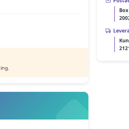
Posta
Box
200
Lever
Kun
212
ing.