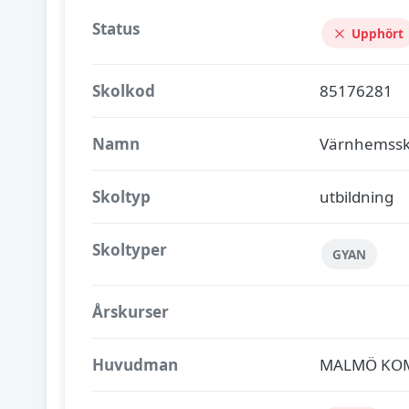
Status
Upphört
Skolkod
85176281
Namn
Värnhemssk
Skoltyp
utbildning
Skoltyper
GYAN
Årskurser
Huvudman
MALMÖ KO