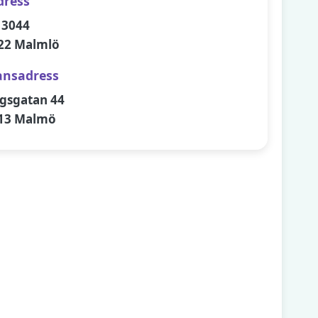
dress
 3044
22 Malmlö
ansadress
gsgatan 44
13 Malmö