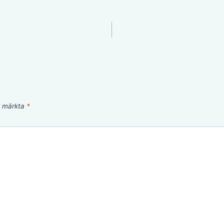
är märkta
*