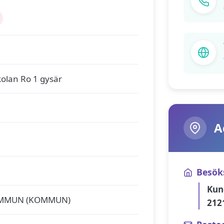
olan Ro 1 gysär
A
Besök
Kun
MMUN (KOMMUN)
212