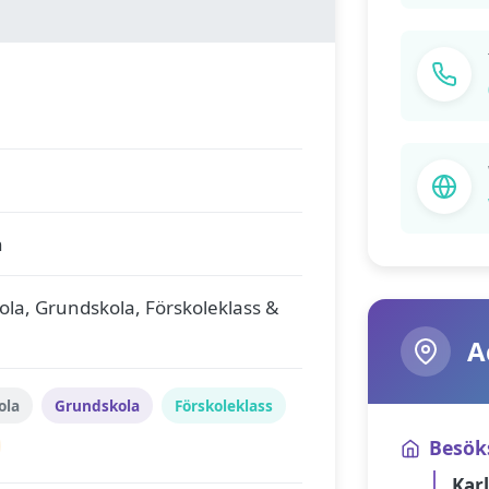
n
la, Grundskola, Förskoleklass &
A
ola
Grundskola
Förskoleklass
Besök
Kar