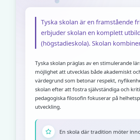
Tyska skolan är en framstående fr
erbjuder skolan en komplett utbild
(högstadieskola). Skolan kombinera
Tyska skolan präglas av en stimulerande lärm
möjlighet att utvecklas både akademiskt oc
värdegrund som betonar respekt, nyfikenh
skolan efter att fostra självständiga och kri
pedagogiska filosofin fokuserar på helhetsp
utveckling.
En skola där tradition möter inn