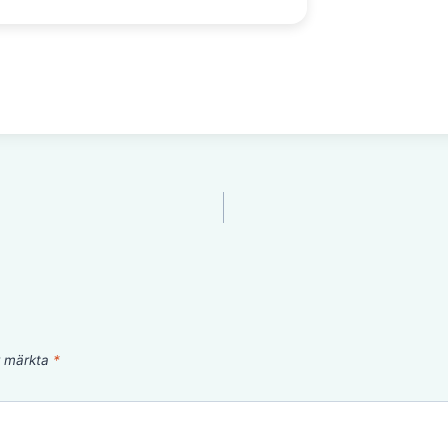
är märkta
*