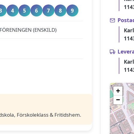
114
3
4
5
6
7
8
9
Posta
FÖRENINGEN (ENSKILD)
Kar
114
Lever
Kar
114
+
−
skola, Förskoleklass & Fritidshem.