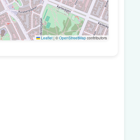
Leaflet
|
©
OpenStreetMap
contributors