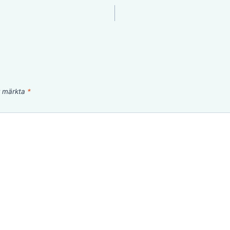
är märkta
*