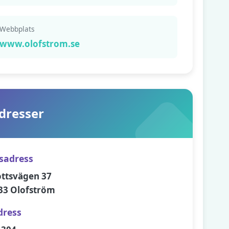
Webbplats
www.olofstrom.se
dresser
sadress
ottsvägen 37
33 Olofström
dress