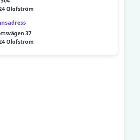
 304
24 Olofström
ansadress
ottsvägen 37
24 Olofström