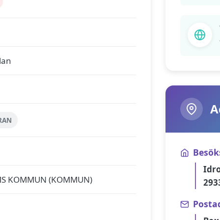
lan
A
RAN
Besök
Idr
MS KOMMUN (KOMMUN)
293
Posta