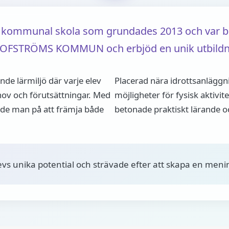
n kommunal skola som grundades 2013 och var be
 OLOFSTRÖMS KOMMUN och erbjöd en unik utbildnin
nde lärmiljö där varje elev
Placerad nära idrottsanläggn
ehov och förutsättningar. Med
möjligheter för fysisk aktiv
rade man på att främja både
betonade praktiskt lärande o
vs unika potential och strävade efter att skapa en menin