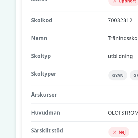
Upphört
Skolkod
70032312
Namn
Träningssko
Skoltyp
utbildning
Skoltyper
GYAN
G
Årskurser
Huvudman
OLOFSTRÖ
Särskilt stöd
Nej