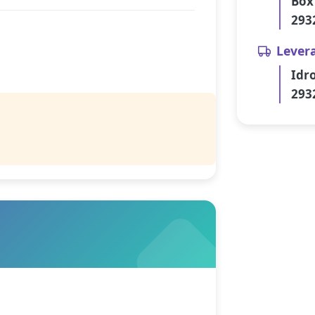
Box
293
Lever
Idr
293