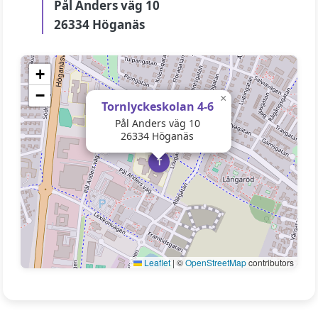
Pål Anders väg 10
26334 Höganäs
+
−
×
Tornlyckeskolan 4-6
Pål Anders väg 10
26334 Höganäs
T
Leaflet
|
©
OpenStreetMap
contributors