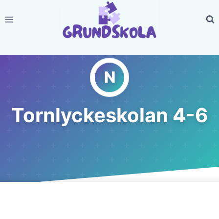
Skip
to
content
Tornlyckeskolan 4-6