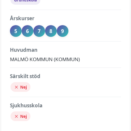
Årskurser
5
6
7
8
9
Huvudman
MALMÖ KOMMUN (KOMMUN)
Särskilt stöd
Nej
Sjukhusskola
Nej