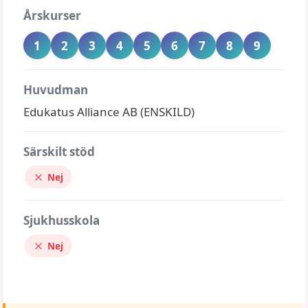
Årskurser
1
2
3
4
5
6
7
8
9
Huvudman
Edukatus Alliance AB (ENSKILD)
Särskilt stöd
Nej
Sjukhusskola
Nej