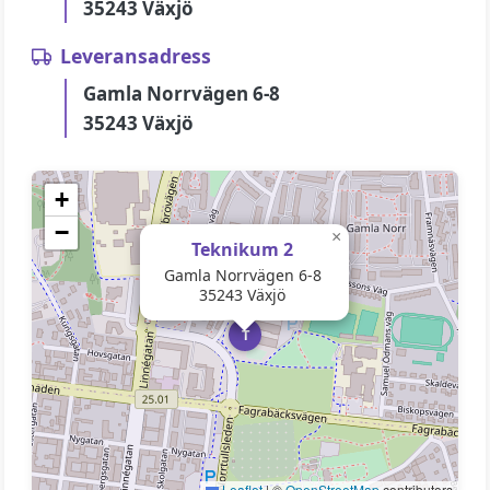
35243 Växjö
Leveransadress
Gamla Norrvägen 6-8
35243 Växjö
+
−
×
Teknikum 2
Gamla Norrvägen 6-8
35243 Växjö
T
Leaflet
|
©
OpenStreetMap
contributors