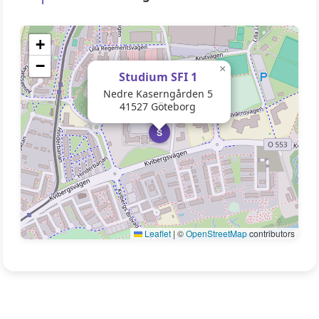
+
−
×
Studium SFI 1
Nedre Kaserngården 5
41527 Göteborg
S
Leaflet
|
©
OpenStreetMap
contributors