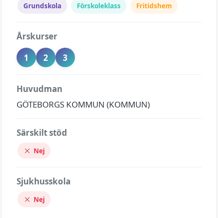
Grundskola
Förskoleklass
Fritidshem
Årskurser
1
2
3
Huvudman
GÖTEBORGS KOMMUN (KOMMUN)
Särskilt stöd
Nej
Sjukhusskola
Nej