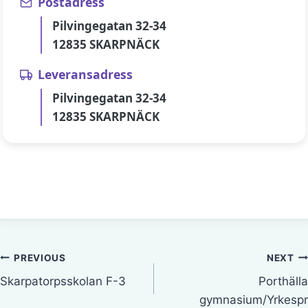
Postadress
Pilvingegatan 32-34
12835 SKARPNÄCK
Leveransadress
Pilvingegatan 32-34
12835 SKARPNÄCK
Inläggsnavigering
PREVIOUS
NEXT
Skarpatorpsskolan F-3
Porthälla
gymnasium/Yrkespr