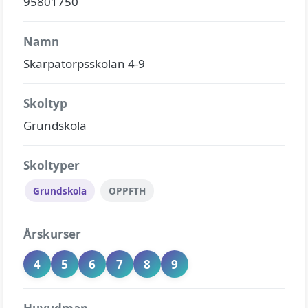
95801750
Namn
Skarpatorpsskolan 4-9
Skoltyp
Grundskola
Skoltyper
Grundskola
OPPFTH
Årskurser
4
5
6
7
8
9