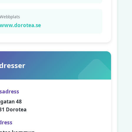
Webbplats
www.dorotea.se
dresser
sadress
rgatan 48
31 Dorotea
dress