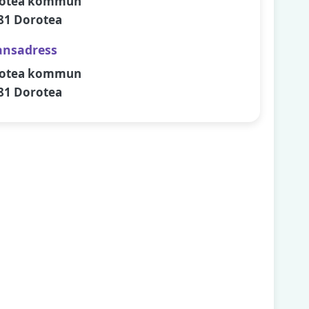
otea kommun
81 Dorotea
ansadress
otea kommun
81 Dorotea