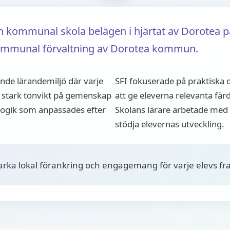
en kommunal skola belägen i hjärtat av Dorotea p
 kommunal förvaltning av Dorotea kommun.
ande lärandemiljö där varje
SFI fokuserade på praktiska
n stark tonvikt på gemenskap
att ge eleverna relevanta fär
agogik som anpassades efter
Skolans lärare arbetade med
stödja elevernas utveckling.
tarka lokal förankring och engagemang för varje elevs f