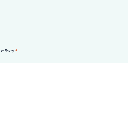
är märkta
*