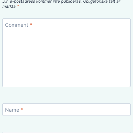
Din e-postadress kommer inte publiceras.
Obligatoriska fält är
märkta
*
Comment
*
Name
*