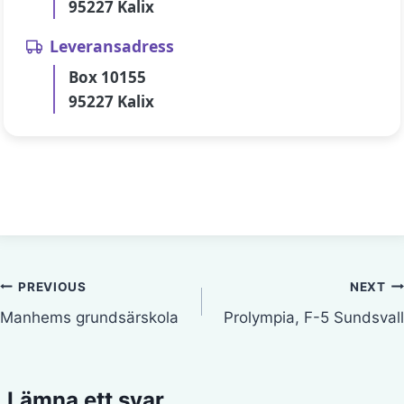
95227 Kalix
Leveransadress
Box 10155
95227 Kalix
Inläggsnavigering
PREVIOUS
NEXT
Manhems grundsärskola
Prolympia, F-5 Sundsvall
Lämna ett svar