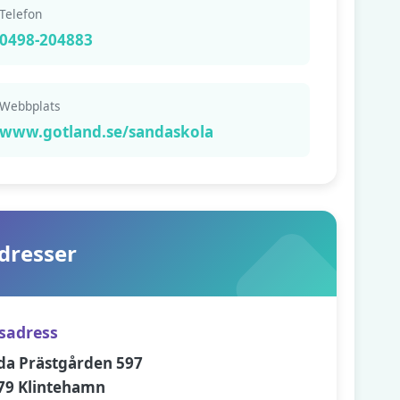
Telefon
0498-204883
Webbplats
www.gotland.se/sandaskola
dresser
sadress
da Prästgården 597
79 Klintehamn