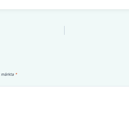
är märkta
*