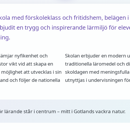
ola med förskoleklass och fritidshem, belägen i
judit en trygg och inspirerande lärmiljö för elev
ing.
rämjar nyfikenhet och
Skolan erbjuder en modern un
stor vikt vid att skapa en
traditionella läromedel och 
r möjlighet att utvecklas i sin
skoldagen med meningsfulla fr
and och följer de nationella
utnyttjas i undervisningen f
ör lärande står i centrum – mitt i Gotlands vackra natur.