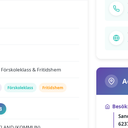
 Förskoleklass & Fritidshem
A
Förskoleklass
Fritidshem
Besök
3
San
623
TLAND (KOMMUN)