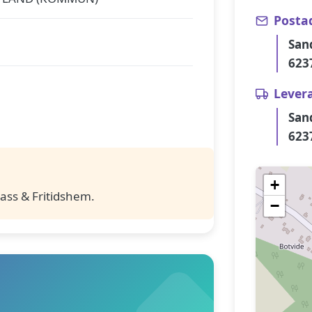
Posta
San
623
Lever
San
623
+
ass & Fritidshem.
−