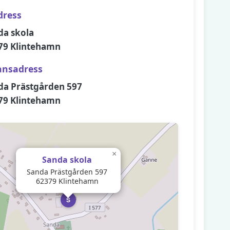
dress
da skola
79 Klintehamn
ansadress
da Prästgården 597
79 Klintehamn
×
Sanda skola
Sanda Prästgården 597
62379 Klintehamn
S