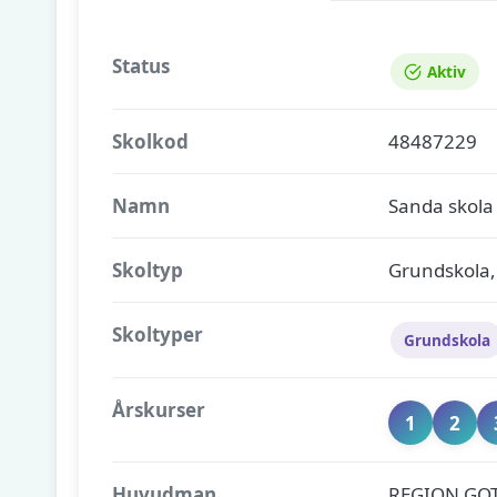
Status
Aktiv
Skolkod
48487229
Namn
Sanda skola
Skoltyp
Grundskola,
Skoltyper
Grundskola
Årskurser
1
2
Huvudman
REGION GO