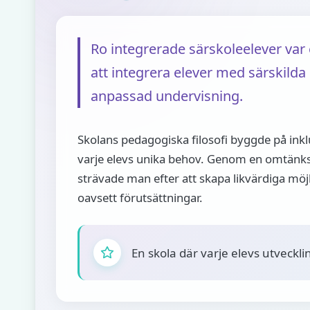
Ro integrerade särskoleelever va
att integrera elever med särskilda
anpassad undervisning.
Skolans pedagogiska filosofi byggde på ink
varje elevs unika behov. Genom en omtänk
strävade man efter att skapa likvärdiga möjli
oavsett förutsättningar.
En skola där varje elevs utveckl