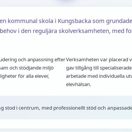
r en kommunal skola i Kungsbacka som grundades
 behov i den reguljära skolverksamheten, med fok
ludering och anpassning efter
Verksamheten var placerad v
sam och stödjande miljö
gav tillgång till specialiser
gheter för alla elever,
arbetade med individuella u
elevhälsan.
ing stod i centrum, med professionellt stöd och anpassade