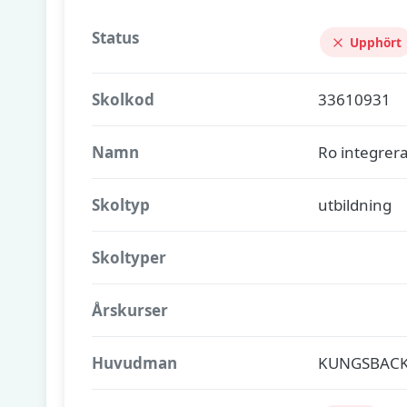
Status
Upphört
Skolkod
33610931
Namn
Ro integrer
Skoltyp
utbildning
Skoltyper
Årskurser
Huvudman
KUNGSBAC