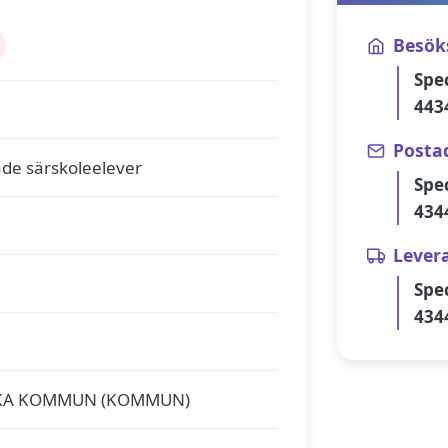
Besök
Spe
443
Posta
ade särskoleelever
Spe
434
Lever
Spe
434
KA KOMMUN (KOMMUN)