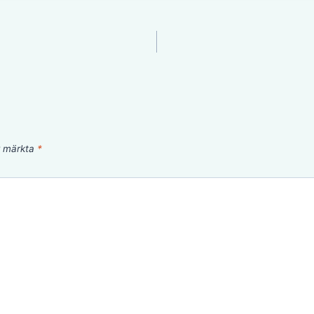
är märkta
*