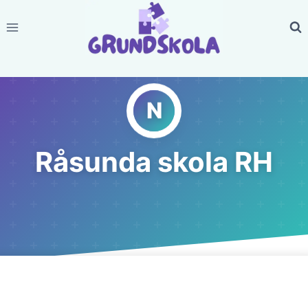
Skip
to
content
Råsunda skola RH