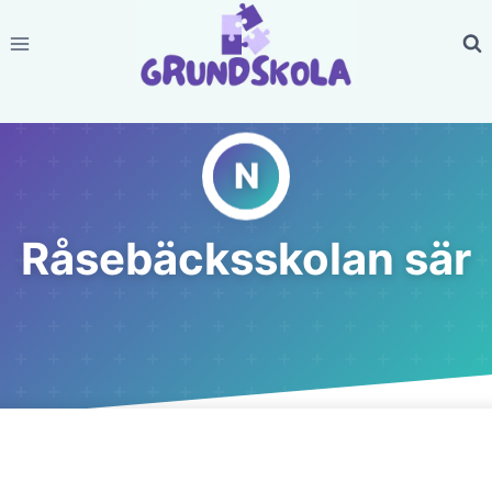
Skip
to
content
Råsebäcksskolan sär