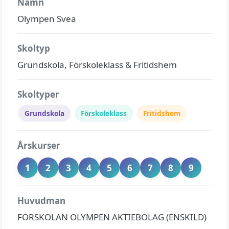
Namn
Olympen Svea
Skoltyp
Grundskola, Förskoleklass & Fritidshem
Skoltyper
Grundskola
Förskoleklass
Fritidshem
Årskurser
1
2
3
4
5
6
7
8
9
Huvudman
FÖRSKOLAN OLYMPEN AKTIEBOLAG (ENSKILD)