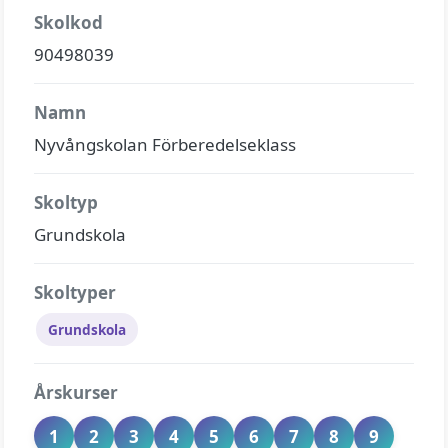
Skolkod
90498039
Namn
Nyvångskolan Förberedelseklass
Skoltyp
Grundskola
Skoltyper
Grundskola
Årskurser
1
2
3
4
5
6
7
8
9