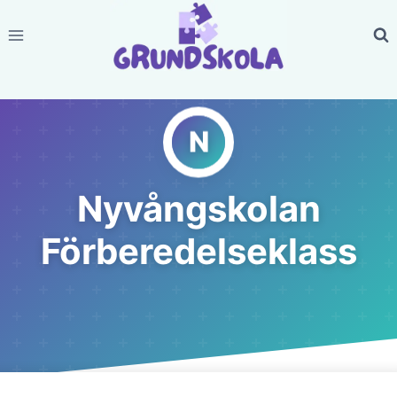
Skip
to
content
Nyvångskolan
Förberedelseklass