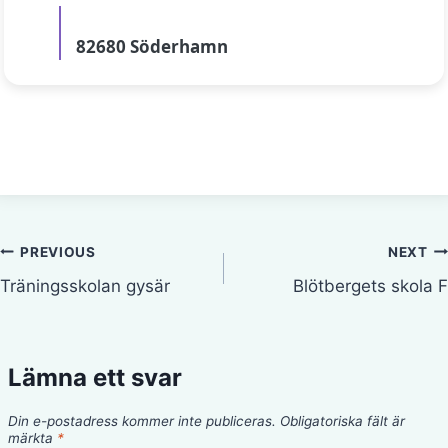
82680 Söderhamn
Inläggsnavigering
PREVIOUS
NEXT
Träningsskolan gysär
Blötbergets skola F
Lämna ett svar
Din e-postadress kommer inte publiceras.
Obligatoriska fält är
märkta
*