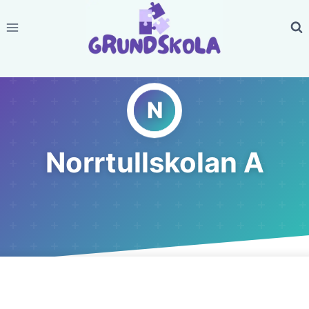
Skip
to
content
Norrtullskolan A