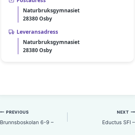
Postadress
Naturbruksgymnasiet
28380 Osby
Leveransadress
Naturbruksgymnasiet
28380 Osby
Inläggsnavigering
PREVIOUS
NEXT
Brunnsboskolan 6-9 –
Eductus SFI –