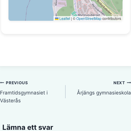
Leaflet
|
©
OpenStreetMap
contributors
Inläggsnavigering
PREVIOUS
NEXT
Framtidsgymnasiet i
Årjängs gymnasieskola
Västerås
Lämna ett svar