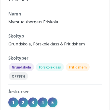
Namn
Myrstugubergets Friskola
Skoltyp
Grundskola, Förskoleklass & Fritidshem
Skoltyper
Grundskola
Förskoleklass
Fritidshem
OPPFTH
Årskurser
1
2
3
4
5