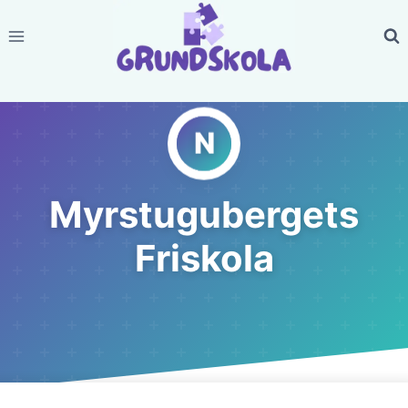
Skip
to
content
Myrstugubergets
Friskola