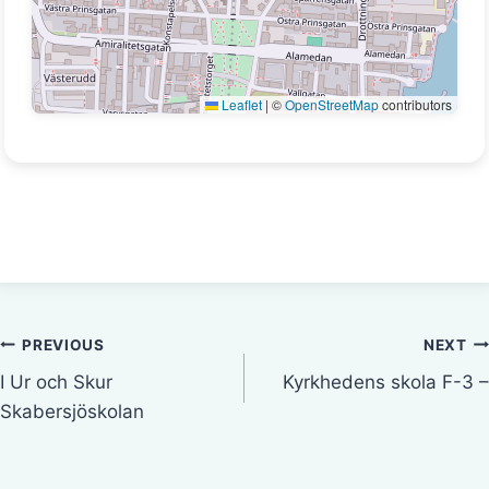
Leaflet
|
©
OpenStreetMap
contributors
Inläggsnavigering
PREVIOUS
NEXT
I Ur och Skur
Kyrkhedens skola F-3 –
Skabersjöskolan