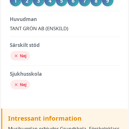
1
2
3
4
5
6
7
8
9
Huvudman
TANT GRÖN AB (ENSKILD)
Särskilt stöd
Nej
Sjukhusskola
Nej
Intressant information
Musikugglan erbjuder Grundskola, Förskoleklass