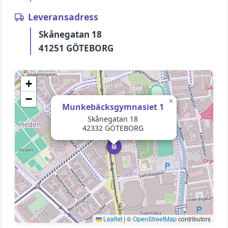
Leveransadress
Skånegatan 18
41251 GÖTEBORG
+
−
×
Munkebäcksgymnasiet 1
Skånegatan 18
42332 GÖTEBORG
M
Leaflet
|
©
OpenStreetMap
contributors