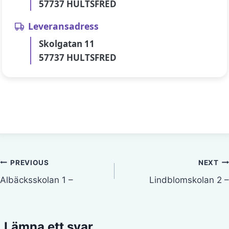
57737 HULTSFRED
Leveransadress
Skolgatan 11
57737 HULTSFRED
Inläggsnavigering
PREVIOUS
NEXT
Albäcksskolan 1 –
Lindblomskolan 2 –
Lämna ett svar