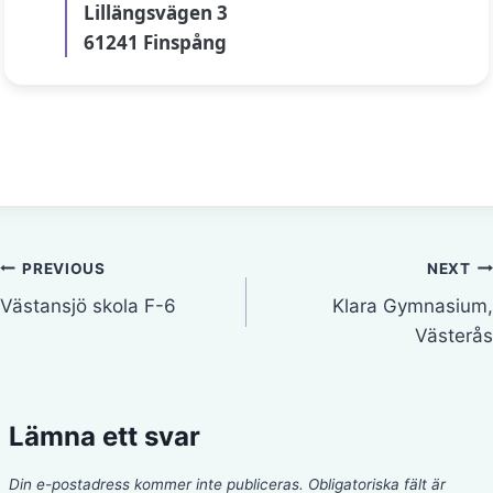
Lillängsvägen 3
61241 Finspång
Inläggsnavigering
PREVIOUS
NEXT
Västansjö skola F-6
Klara Gymnasium,
Västerås
Lämna ett svar
Din e-postadress kommer inte publiceras.
Obligatoriska fält är