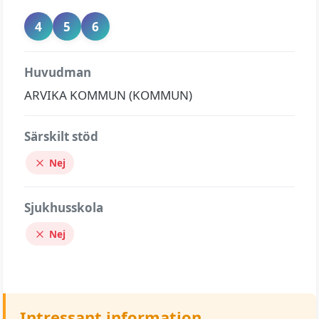
4
5
6
Huvudman
ARVIKA KOMMUN (KOMMUN)
Särskilt stöd
Nej
Sjukhusskola
Nej
Intressant information