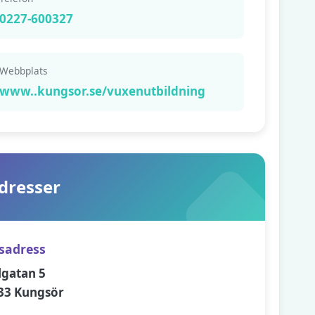
0227-600327
Webbplats
www..kungsor.se/vuxenutbildning
dresser
sadress
lgatan 5
33 Kungsör