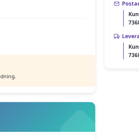
Posta
Kun
736
Lever
Kun
736
ldning.