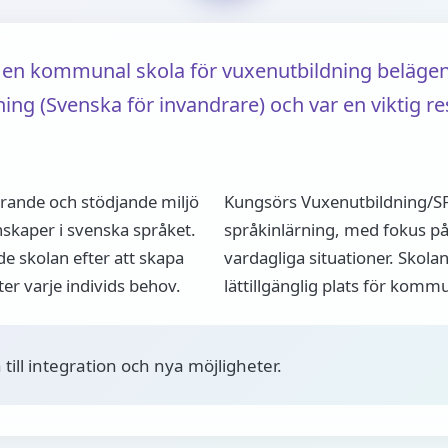
en kommunal skola för vuxenutbildning belägen 
ing (Svenska för invandrare) och var en viktig re
erande och stödjande miljö
Kungsörs Vuxenutbildning/S
nskaper i svenska språket.
språkinlärning, med fokus på
de skolan efter att skapa
vardagliga situationer. Skola
r varje individs behov.
lättillgänglig plats för kom
 till integration och nya möjligheter.