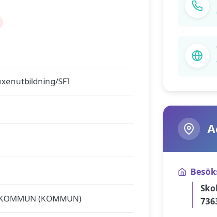
xenutbildning/SFI
A
Besök
Sko
 KOMMUN (KOMMUN)
736