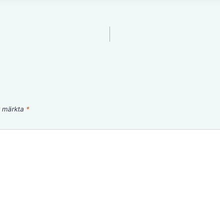
är märkta
*