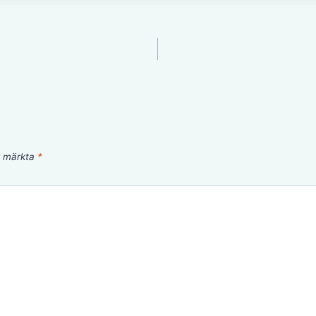
är märkta
*