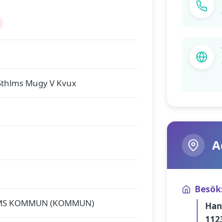
Sthlms Mugy V Kvux
A
Besök
MS KOMMUN (KOMMUN)
Han
112