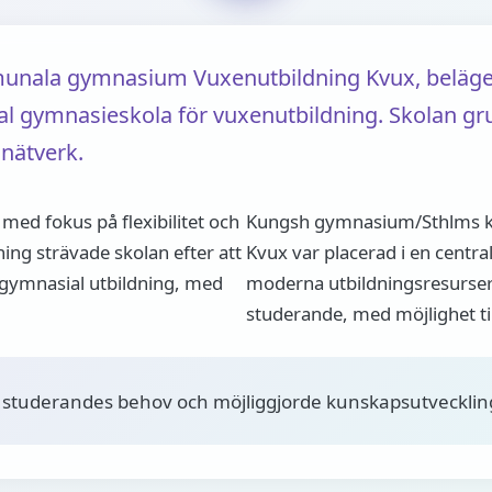
ala gymnasium Vuxenutbildning Kvux, belägen 
 gymnasieskola för vuxenutbildning. Skolan gru
nätverk.
ed fokus på flexibilitet och
Kungsh gymnasium/Sthlms 
ing strävade skolan efter att
Kvux var placerad i en centra
gymnasial utbildning, med
moderna utbildningsresurser
studerande, med möjlighet til
 studerandes behov och möjliggjorde kunskapsutveckling 