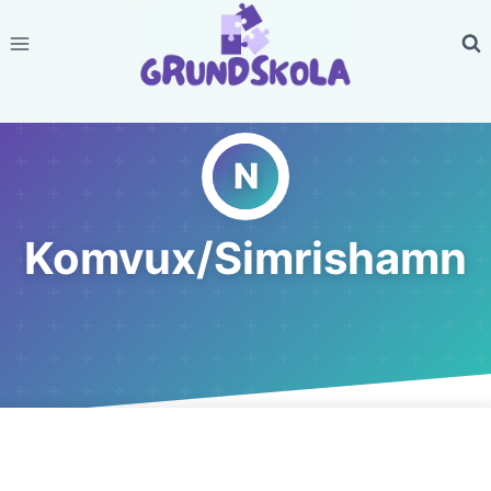
Skip
to
content
Komvux/Simrishamn