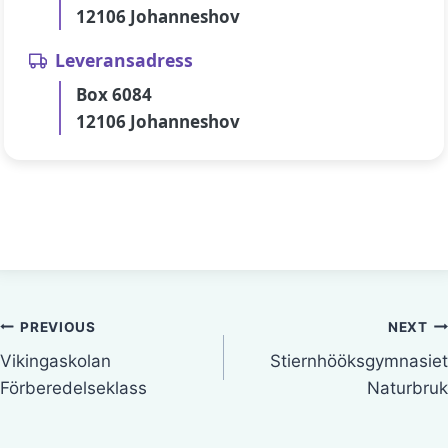
12106 Johanneshov
Leveransadress
Box 6084
12106 Johanneshov
Inläggsnavigering
PREVIOUS
NEXT
Vikingaskolan
Stiernhööksgymnasiet
Förberedelseklass
Naturbruk