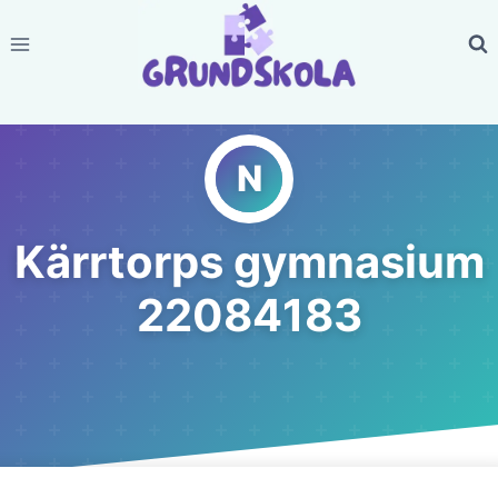
Skip
to
content
Kärrtorps gymnasium
22084183