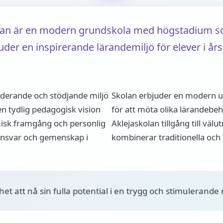
lan är en modern grundskola med högstadium som 
er en inspirerande lärandemiljö för elever i årsk
uderande och stödjande miljö
Skolan erbjuder en modern u
en tydlig pedagogisk vision
för att möta olika lärandebe
misk framgång och personlig
Aklejaskolan tillgång till vä
ansvar och gemenskap i
kombinerar traditionella och
het att nå sin fulla potential i en trygg och stimulerande 