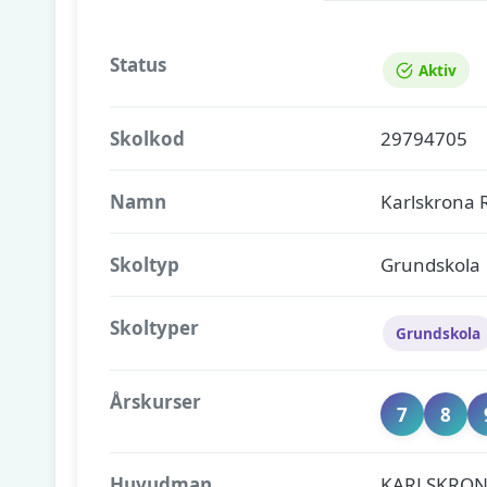
Status
Aktiv
Skolkod
29794705
Namn
Karlskrona 
Skoltyp
Grundskola
Skoltyper
Grundskola
Årskurser
7
8
Huvudman
KARLSKRO