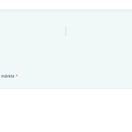
är märkta
*