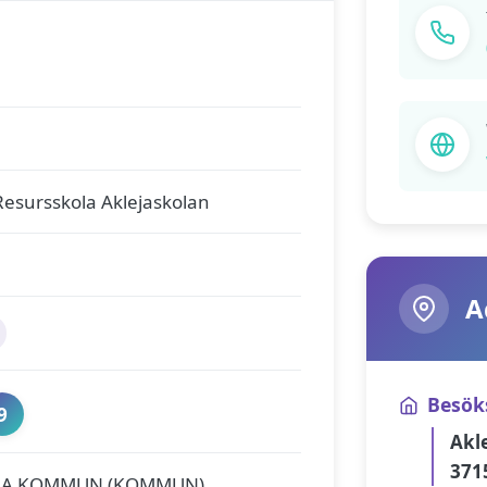
Resursskola Aklejaskolan
A
Besök
9
Akl
371
NA KOMMUN (KOMMUN)