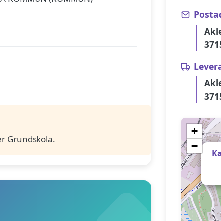
Posta
Akl
371
Lever
Akl
371
+
er Grundskola.
−
Ka