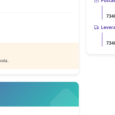
Posta
734
Lever
734
ola.