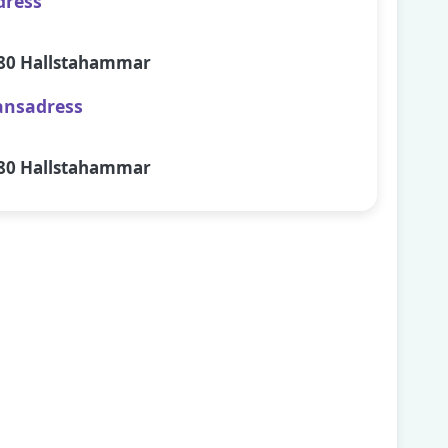
dress
80 Hallstahammar
ansadress
80 Hallstahammar