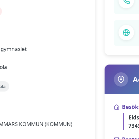
 gymnasiet
ola
A
ola
Besök
Eld
AMMARS KOMMUN (KOMMUN)
734