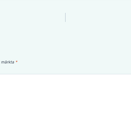
är märkta
*