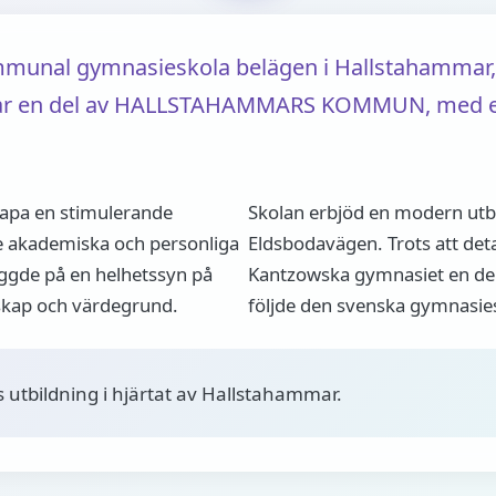
munal gymnasieskola belägen i Hallstahammar, 
var en del av HALLSTAHAMMARS KOMMUN, med en t
kapa en stimulerande
Skolan erbjöd en modern utbil
e akademiska och personliga
Eldsbodavägen. Trots att det
yggde på en helhetssyn på
Kantzowska gymnasiet en de
skap och värdegrund.
följde den svenska gymnasies
 utbildning i hjärtat av Hallstahammar.